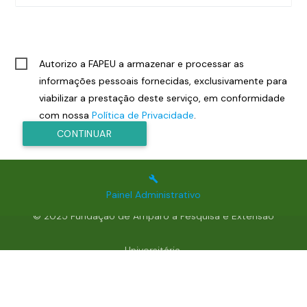
Autorizo a FAPEU a armazenar e processar as
informações pessoais fornecidas, exclusivamente para
viabilizar a prestação deste serviço, em conformidade
com nossa
Política de Privacidade
.
CONTINUAR
INSCRIÇÃO
send
build
Painel Administrativo
© 2025 Fundação de Amparo à Pesquisa e Extensão
Universitária.