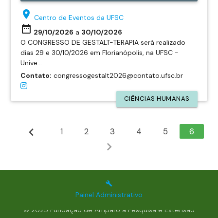
place
Centro de Eventos da UFSC
date_range
29/10/2026
a
30/10/2026
O CONGRESSO DE GESTALT-TERAPIA será realizado
dias 29 e 30/10/2026 em Florianópolis, na UFSC -
Unive...
Contato:
congressogestalt2026@contato.ufsc.br
CIÊNCIAS HUMANAS
chevron_left
1
2
3
4
5
6
chevron_right
build
Painel Administrativo
© 2025 Fundação de Amparo à Pesquisa e Extensão